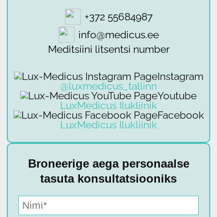
+372 55684987
info@medicus.ee
Meditsiini litsentsi number
Instagram
@luxmedicus_tallinn
Youtube
LuxMedicus Ilukliinik
Facebook
LuxMedicus Ilukliinik
Broneerige aega personaalse
tasuta konsultatsiooniks