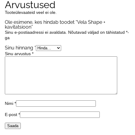
Arvustused
Tooteülevaateid veel ei ole.
Ole esimene, kes hindab toodet “Vela Shape +
kavitatsioon”
Sinu e-postiaadressi ei avaldata.
Nõutavad väljad on tähistatud
*
-
ga
Sinu hinnang
*
Sinu arvustus
*
Nimi
*
E-post
*