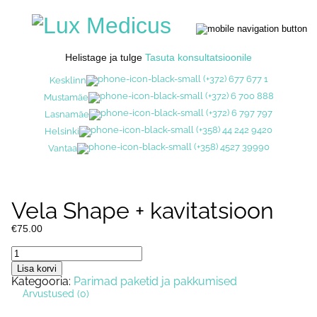
Helistage ja tulge
Tasuta konsultatsioonile
(+372) 677 677 1
Kesklinn
(+372) 6 700 888
Mustamäe
(+372) 6 797 797
Lasnamäe
(+358) 44 242 9420
Helsinki
(+358) 4527 39990
Vantaa
Vela Shape + kavitatsioon
€
75.00
Vela
Shape
Lisa korvi
+
Kategooria:
Parimad paketid ja pakkumised
kavitatsioon
Arvustused (0)
kogus