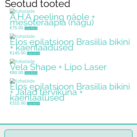
Seotud tooted
A.H.A peeling näole +
mesoteraapia (nägu)
€
75.00
Lisa korvi
Elos epilatsioon Brasiilia bikini
+ kaenlaadused
€
145.00
Lisa korvi
Vela Shape + Lipo Laser
€
80.00
Lisa korvi
Elos epilatsioon Brasiilia bikini
+ Jalad tervikuna +
kaenlaalused
€
315.00
Lisa korvi