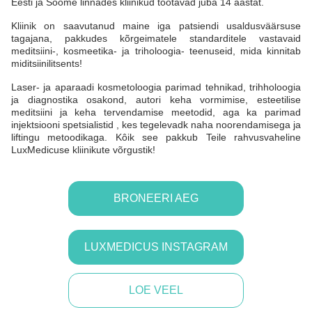
Eesti ja Soome linnades kliinikud töötavad juba 14 aastat.
Kliinik on saavutanud maine iga patsiendi usaldusväärsuse
tagajana, pakkudes kõrgeimatele standarditele vastavaid
meditsiini-, kosmeetika- ja triholoogia- teenuseid, mida kinnitab
miditsiinilitsents!
Laser- ja aparaadi kosmetoloogia parimad tehnikad, trihholoogia
ja diagnostika osakond, autori keha vormimise, esteetilise
meditsiini ja keha tervendamise meetodid, aga ka parimad
injektsiooni spetsialistid , kes tegelevadk naha noorendamisega ja
liftingu metoodikaga. Kôik see pakkub Teile rahvusvaheline
LuxMedicuse kliinikute võrgustik!
BRONEERI AEG
LUXMEDICUS INSTAGRAM
LOE VEEL