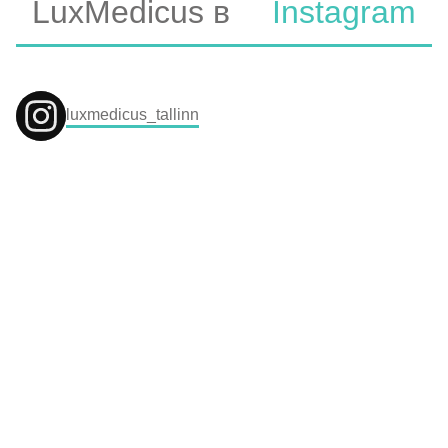
LuxMedicus в
Instagram
luxmedicus_tallinn