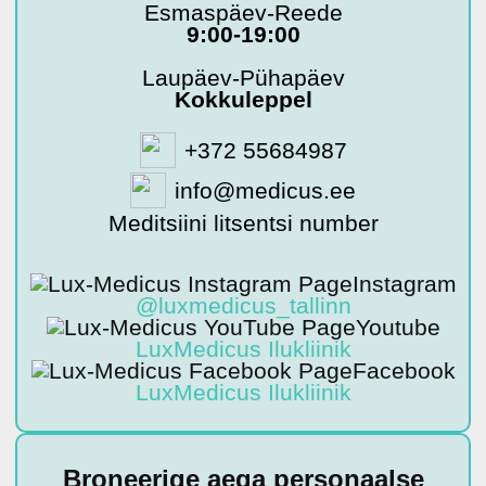
Esmaspäev-Reede
9:00-19:00
Laupäev-Pühapäev
Kokkuleppel
+372 55684987
info@medicus.ee
Meditsiini litsentsi number
Instagram
@luxmedicus_tallinn
Youtube
LuxMedicus Ilukliinik
Facebook
LuxMedicus Ilukliinik
Broneerige aega personaalse