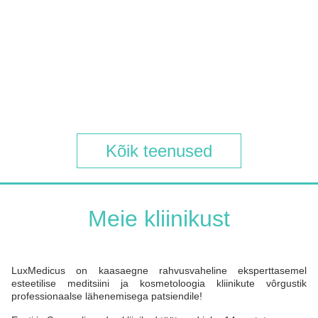
Kõik teenused
Meie kliinikust
LuxMedicus on kaasaegne rahvusvaheline eksperttasemel
esteetilise meditsiini ja kosmetoloogia kliinikute vôrgustik
professionaalse lähenemisega patsiendile!