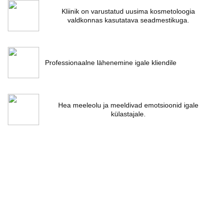
Kliinik on varustatud uusima kosmetoloogia
valdkonnas kasutatava seadmestikuga.
Professionaalne lähenemine igale kliendile
Hea meeleolu ja meeldivad emotsioonid igale
külastajale.
REGISTREERU TASUTA