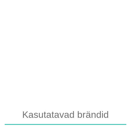
KONSULTATSIOONILE
Broneeri aeg kohe
Kasutatavad brändid