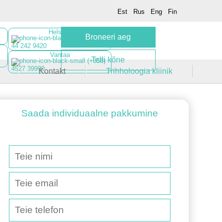
Est
Rus
Eng
Fin
Helsinki
Broneeri aeg
(+358)
44 242 9420
Vantaa
Telli kõne
(+358)
4527 39990
Kontakt
Trihholoogia kliinik
Saada individuaalne pakkumine