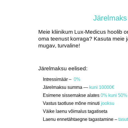
Järelmaks
Meie kliinikum Lux-Medicus hoolib o
oma teenust korraga? Kasuta meie jä
mugav, turvaline!
Järelmaksu eelised:
Intressimäär –
0%
Järelmaksu summa —
kuni 10000€
Esimene sissemakse alates
0% kuni 50%
Vastus taotluse mõne minuti
jooksu
Väike laenu võimalus tagatiseta
Laenu ennetähtaegne tagastamine –
tasu