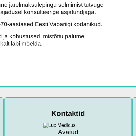
nne järelmaksulepingu sõlmimist tutvuge
ajadusel konsulteerige asjatundjaga.
70-aastased Eesti Vabariigi kodanikud.
d ja kohustused, mistõttu palume
kalt läbi mõelda.
Kontaktid
Avatud