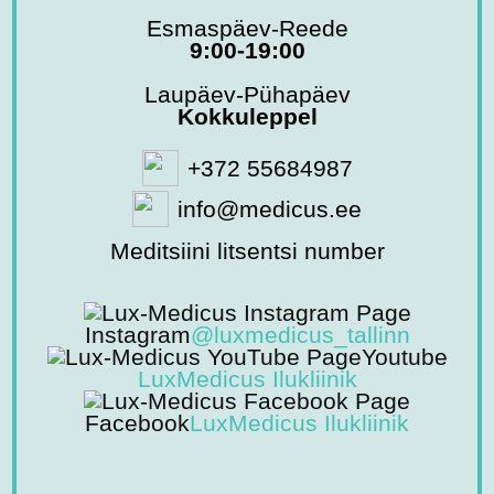
Esmaspäev-Reede
9:00-19:00
Laupäev-Pühapäev
Kokkuleppel
+372 55684987
info@medicus.ee
Meditsiini litsentsi number
Instagram
@luxmedicus_tallinn
Youtube
LuxMedicus Ilukliinik
Facebook
LuxMedicus Ilukliinik