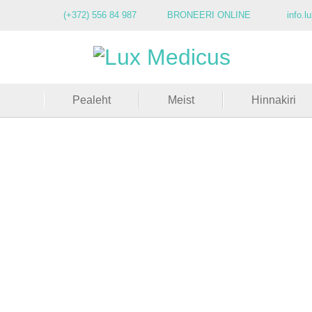
(+372) 556 84 987
BRONEERI ONLINE
info.
Pealeht
Meist
Hinnakiri