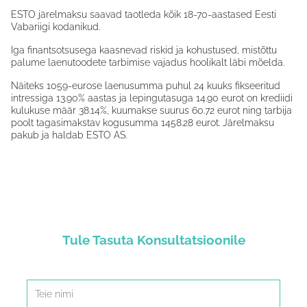
ESTO järelmaksu saavad taotleda kõik 18-70-aastased Eesti
Vabariigi kodanikud.
Iga finantsotsusega kaasnevad riskid ja kohustused, mistõttu
palume laenutoodete tarbimise vajadus hoolikalt läbi mõelda.
Näiteks 1059-eurose laenusumma puhul 24 kuuks fikseeritud
intressiga 13.90% aastas ja lepingutasuga 14.90 eurot on krediidi
kulukuse määr 38.14%, kuumakse suurus 60.72 eurot ning tarbija
poolt tagasimakstav kogusumma 1458.28 eurot. Järelmaksu
pakub ja haldab ESTO AS.
Tule Tasuta Konsultatsioonile