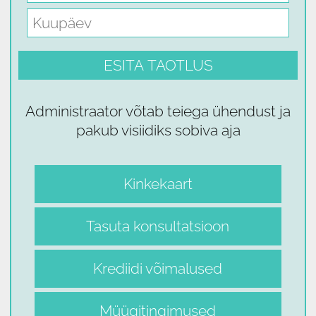
Administraator võtab teiega ühendust ja
pakub visiidiks sobiva aja
Kinkekaart
Tasuta konsultatsioon
Krediidi võimalused
Müügitingimused