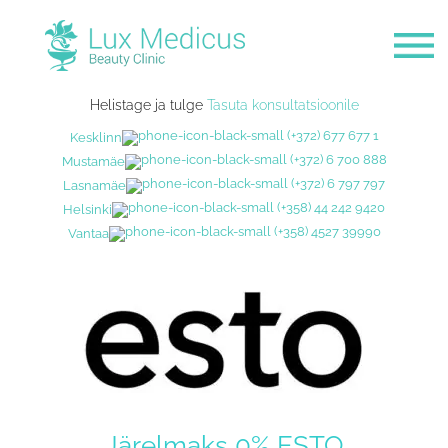
Helistage ja tulge
Tasuta konsultatsioonile
(+372) 677 677 1
Kesklinn
(+372) 6 700 888
Mustamäe
(+372) 6 797 797
Lasnamäe
(+358) 44 242 9420
Helsinki
(+358) 4527 39990
Vantaa
Järelmaks 0% ESTO