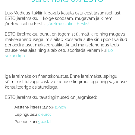
Lux-Medicus ilukliinik pakub kasuta ostu eest tasumisel just
ESTO järelmaksu – kõige soodsam, mugavam ja kiirem
järelmaksulink Eestis!
järelmaksulink Eestis!
ESTO järelmaksu puhul on tegemist ülimalt kiire ning mugava
makselahendusega, mis aitab koostada sulle sinu poolt valitud
perioodi alusel maksegraafiku. Antud makselahendus teeb
otsuse reaalajas ning aitab ostu sooritada vähem kui
60
sekundiga
.
Iga järelmaks on finantskohustus. Enne järelmaksulepingu
sõlmimist tutvuge vastava teenuse tingimustega ning vajadusel
konsulteerige asjatundjaga.
ESTO järelmaksu tavatingimused on järgmised::
Aastane intress 11,90%
11,90%
Lepingutasu
0 eurot
Periood kuni
5 aastat