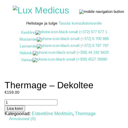
Helistage ja tulge
Tasuta konsultatsioonile
(+372) 677 677 1
Kesklinn
(+372) 6 700 888
Mustamäe
(+372) 6 797 797
Lasnamäe
(+358) 44 242 9420
Helsinki
(+358) 4527 39990
Vantaa
Thermage – Dekoltee
€
159.00
Thermage
-
Lisa korvi
Dekoltee
Kategooriad:
Esteetiline Meditsiin
,
Thermage
kogus
Arvustused (0)