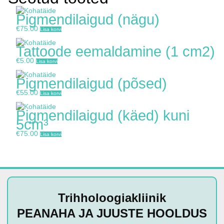
Pigmendilaigud (nägu)
€
75.00
Lisa korvi
Tattoode eemaldamine (1 cm2)
€
5.00
Lisa korvi
Pigmendilaigud (põsed)
€
55.00
Lisa korvi
Pigmendilaigud (käed) kuni
5cm³
€
75.00
Lisa korvi
Trihholoogiakliinik
PEANAHA JA JUUSTE HOOLDUS