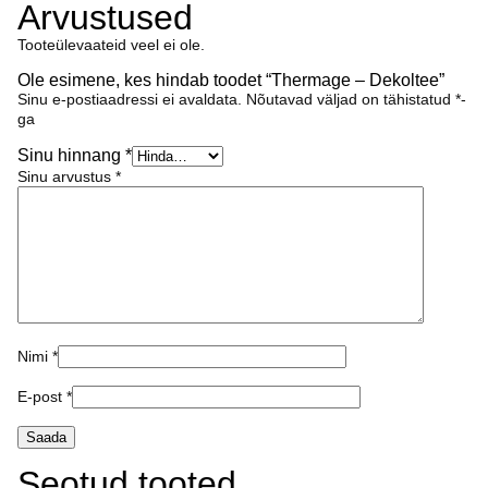
Arvustused
Tooteülevaateid veel ei ole.
Ole esimene, kes hindab toodet “Thermage – Dekoltee”
Sinu e-postiaadressi ei avaldata.
Nõutavad väljad on tähistatud
*
-
ga
Sinu hinnang
*
Sinu arvustus
*
Nimi
*
E-post
*
Seotud tooted