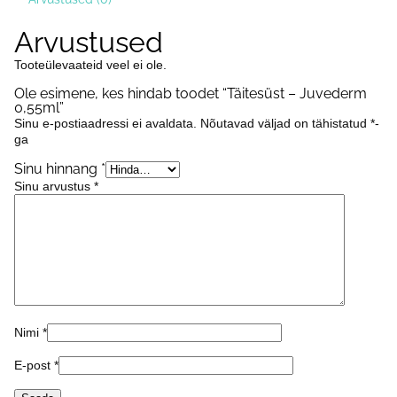
kogus
Arvustused
Tooteülevaateid veel ei ole.
Ole esimene, kes hindab toodet “Täitesüst – Juvederm
0,55ml”
Sinu e-postiaadressi ei avaldata.
Nõutavad väljad on tähistatud
*
-
ga
Sinu hinnang
*
Sinu arvustus
*
Nimi
*
E-post
*