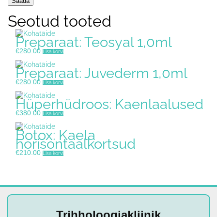
Seotud tooted
Preparaat: Teosyal 1,0ml
€
280.00
Lisa korvi
Preparaat: Juvederm 1,0ml
€
280.00
Lisa korvi
Hüperhüdroos: Kaenlaalused
€
380.00
Lisa korvi
Botox: Kaela
horisontaalkortsud
€
210.00
Lisa korvi
Trihholoogiakliinik