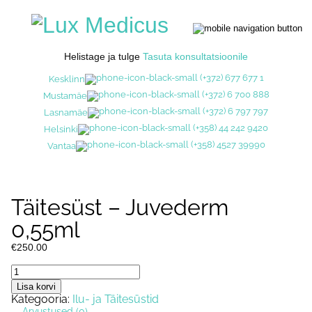
Helistage ja tulge
Tasuta konsultatsioonile
(+372) 677 677 1
Kesklinn
(+372) 6 700 888
Mustamäe
(+372) 6 797 797
Lasnamäe
(+358) 44 242 9420
Helsinki
(+358) 4527 39990
Vantaa
Täitesüst – Juvederm
0,55ml
€
250.00
Täitesüst
-
Lisa korvi
Juvederm
Kategooria:
Ilu- ja Täitesüstid
0,55ml
Arvustused (0)