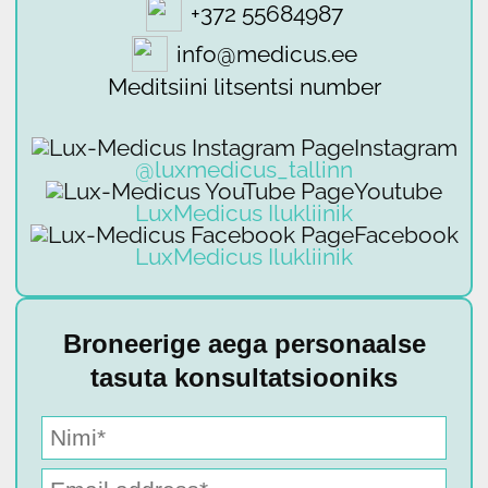
+372 55684987
info@medicus.ee
Meditsiini litsentsi number
Instagram
@luxmedicus_tallinn
Youtube
LuxMedicus Ilukliinik
Facebook
LuxMedicus Ilukliinik
Broneerige aega personaalse
tasuta konsultatsiooniks