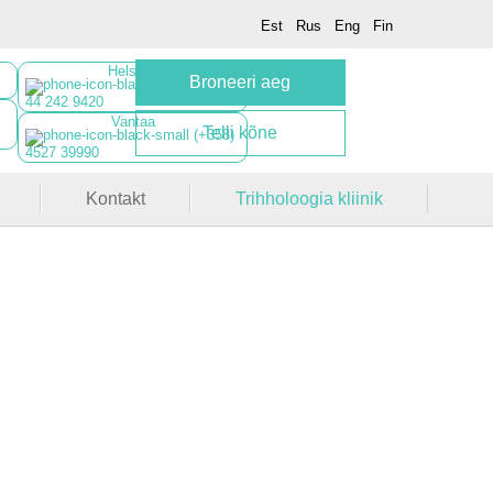
Est
Rus
Eng
Fin
Helsinki
Broneeri aeg
(+358)
44 242 9420
Vantaa
Telli kõne
(+358)
4527 39990
Kontakt
Trihholoogia kliinik