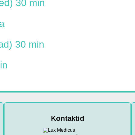
äed) 30 min
a
lad) 30 min
in
Kontaktid