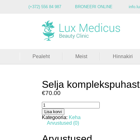
(+372) 556 84 987
BRONEERI ONLINE
info.
Pealeht
Meist
Hinnakiri
Selja komplekspuhas
€
70.00
Selja
komplekspuhastus
Lisa korvi
kogus
Kategooria:
Keha
Arvustused (0)
Arvustused