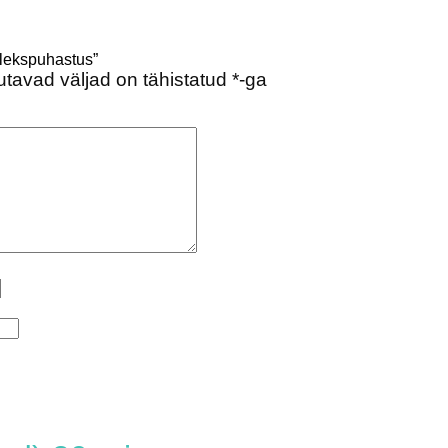
plekspuhastus”
tavad väljad on tähistatud
*
-ga