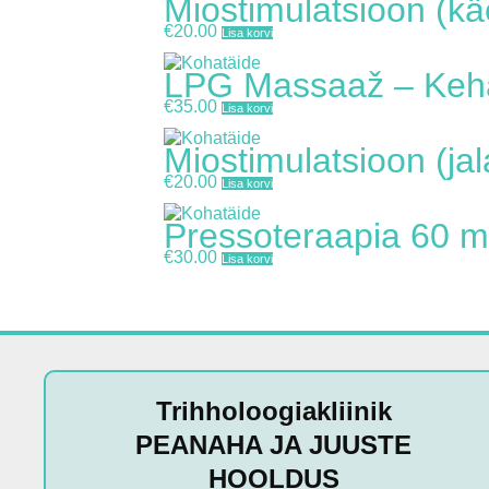
Miostimulatsioon (k
€
20.00
Lisa korvi
LPG Massaaž – Keh
€
35.00
Lisa korvi
Miostimulatsioon (ja
€
20.00
Lisa korvi
Pressoteraapia 60 m
€
30.00
Lisa korvi
Trihholoogiakliinik
PEANAHA JA JUUSTE
HOOLDUS