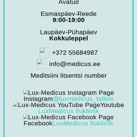
Avatud
Esmaspäev-Reede
9:00-19:00
Laupäev-Pühapäev
Kokkuleppel
+372 55684987
info@medicus.ee
Meditsiini litsentsi number
Instagram
@luxmedicus_tallinn
Youtube
LuxMedicus Ilukliinik
Facebook
LuxMedicus Ilukliinik