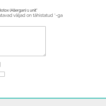
tox (Allergan) 1 unit”
tavad väljad on tähistatud
*
-ga