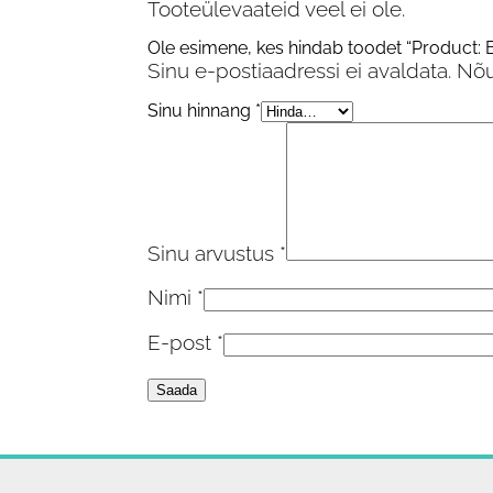
Tooteülevaateid veel ei ole.
Ole esimene, kes hindab toodet “Product: Bo
Sinu e-postiaadressi ei avaldata.
Nõu
Sinu hinnang
*
Sinu arvustus
*
Nimi
*
E-post
*