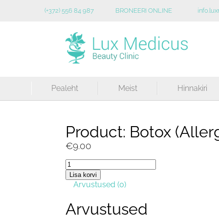
(+372) 556 84 987
BRONEERI ONLINE
info.l
Pealeht
Meist
Hinnakiri
Product: Botox (Allerg
€
9.00
Product:
Botox
Lisa korvi
(Allergan)
Arvustused (0)
1
unit
kogus
Arvustused