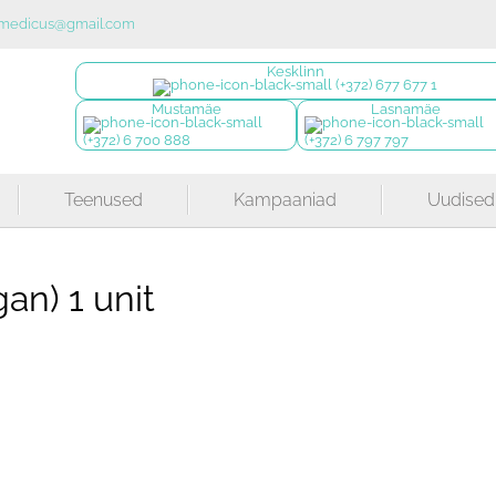
uxmedicus@gmail.com
Kesklinn
(+372) 677 677 1
Mustamäe
Lasnamäe
(+372) 6 700 888
(+372) 6 797 797
Teenused
Kampaaniad
Uudised
an) 1 unit