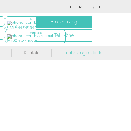
Est
Rus
Eng
Fin
Helsinki
Broneeri aeg
(+358) 44 242 9420
Vantaa
Telli kõne
(+358) 4527 39990
Kontakt
Trihholoogia kliinik