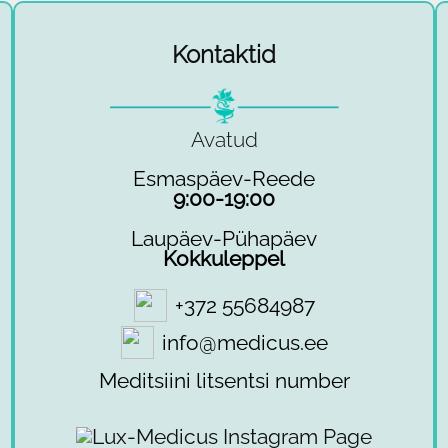
Kontaktid
Avatud
Esmaspäev-Reede
9:00-19:00
Laupäev-Pühapäev
Kokkuleppel
+372 55684987
info@medicus.ee
Meditsiini litsentsi number