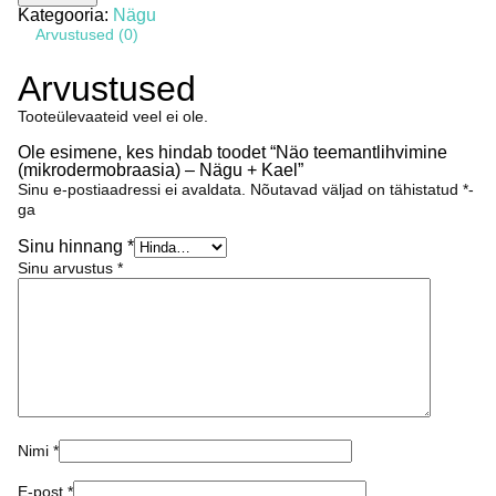
(mikrodermobraasia)
Kategooria:
Nägu
-
Arvustused (0)
Nägu
+
Kael
Arvustused
kogus
Tooteülevaateid veel ei ole.
Ole esimene, kes hindab toodet “Näo teemantlihvimine
(mikrodermobraasia) – Nägu + Kael”
Sinu e-postiaadressi ei avaldata.
Nõutavad väljad on tähistatud
*
-
ga
Sinu hinnang
*
Sinu arvustus
*
Nimi
*
E-post
*