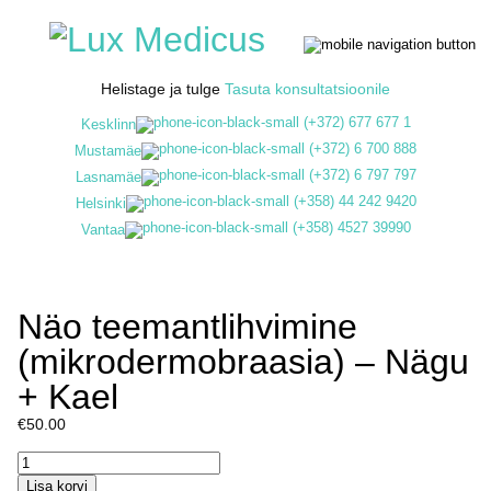
Helistage ja tulge
Tasuta konsultatsioonile
(+372) 677 677 1
Kesklinn
(+372) 6 700 888
Mustamäe
(+372) 6 797 797
Lasnamäe
(+358) 44 242 9420
Helsinki
(+358) 4527 39990
Vantaa
Näo teemantlihvimine
(mikrodermobraasia) – Nägu
+ Kael
€
50.00
Näo
teemantlihvimine
Lisa korvi