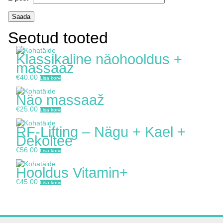
Seotud tooted
Klassikaline näohooldus +
massaaž
€
40.00
Lisa korvi
Näo massaaž
€
25.00
Lisa korvi
RF-Lifting – Nägu + Kael +
Dekoltee
€
56.00
Lisa korvi
Hooldus Vitamin+
€
45.00
Lisa korvi