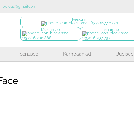
uxmedicus@gmail.com
Kesklinn
(+372) 677 677 1
Mustamäe
Lasnamäe
(+372) 6 700 888
(+372) 6 797 797
Teenused
Kampaaniad
Uudised
Face