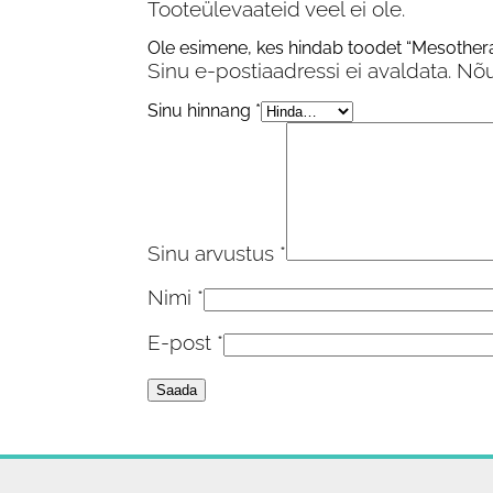
Tooteülevaateid veel ei ole.
Ole esimene, kes hindab toodet “Mesothera
Sinu e-postiaadressi ei avaldata.
Nõu
Sinu hinnang
*
Sinu arvustus
*
Nimi
*
E-post
*