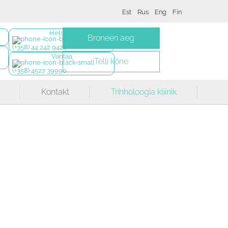
Est
Rus
Eng
Fin
Helsinki
Broneeri aeg
(+358) 44 242 9420
Vantaa
Telli kõne
(+358) 4527 39990
Kontakt
Trihholoogia kliinik