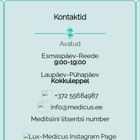
Kontaktid
Avatud
Esmaspäev-Reede
9:00-19:00
Laupäev-Pühapäev
Kokkuleppel
+372 55684987
info@medicus.ee
Meditsiini litsentsi number