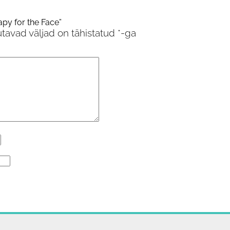
py for the Face”
tavad väljad on tähistatud
*
-ga