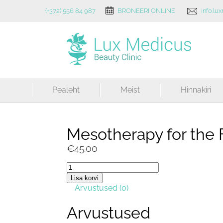
(+372) 556 84 987
BRONEERI ONLINE
info.l
Pealeht
Meist
Hinnakiri
Mesotherapy for the 
€
45.00
Mesotherapy
for
Lisa korvi
the
Arvustused (0)
Face
kogus
Arvustused