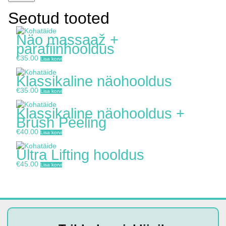
Seotud tooted
Näo massaaž +
parafiinhooldus
€
35.00
Lisa korvi
Klassikaline näohooldus
€
35.00
Lisa korvi
Klassikaline näohooldus +
Brush Peeling
€
40.00
Lisa korvi
Ultra Lifting hooldus
€
45.00
Lisa korvi