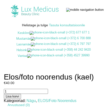
Helistage ja tulge
Tasuta konsultatsioonile
(+372) 677 677 1
Kesklinn
(+372) 6 700 888
Mustamäe
(+372) 6 797 797
Lasnamäe
(+358) 44 242 9420
Helsinki
(+358) 4527 39990
Vantaa
Elos/foto noorendus (kael)
€
40.00
Elos/foto
noorendus
Lisa korvi
(kael)
Kategooriad:
Nägu
,
ELOS/Foto Noorendus
kogus
Arvustused (0)