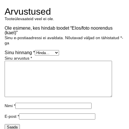
Arvustused
Tooteülevaateid veel ei ole.
Ole esimene, kes hindab toodet “Elos/foto noorendus
(kael)”
Sinu e-postiaadressi ei avaldata.
Nõutavad väljad on tähistatud
*
-
ga
Sinu hinnang
*
Sinu arvustus
*
Nimi
*
E-post
*