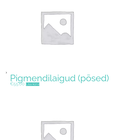
Pigmendilaigud (põsed)
€
55.00
Lisa korvi