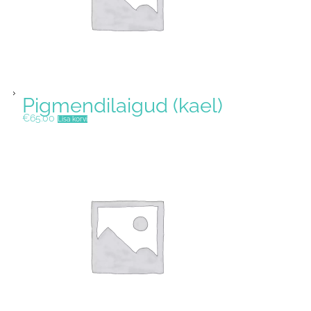
Pigmendilaigud (kael)
€
65.00
Lisa korvi