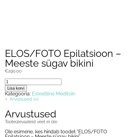
ELOS/FOTO Epilatsioon –
Meeste sügav bikini
€
290.00
ELOS/FOTO
Epilatsioon
Lisa korvi
-
Kategooria:
Esteetiline Meditsiin
Meeste
Arvustused (0)
sügav
bikini
kogus
Arvustused
Tooteülevaateid veel ei ole.
Ole esimene, kes hindab toodet “ELOS/FOTO
Epilatsioon – Meeste sügav bikini”