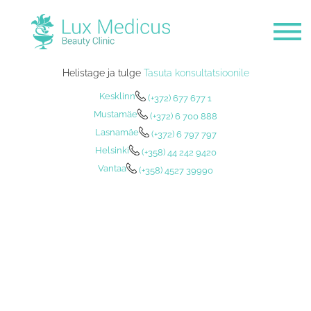
Helistage ja tulge
Tasuta konsultatsioonile
Kesklinn
(+372) 677 677 1
Mustamäe
(+372) 6 700 888
Lasnamäe
(+372) 6 797 797
Helsinki
(+358) 44 242 9420
Vantaa
(+358) 4527 39990