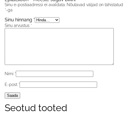
Sinu e-postiaadressi ei avaldata.
Nõutavad väljad on tähistatud
*
-ga
Sinu hinnang
*
Sinu arvustus
*
Nimi
*
E-post
*
Seotud tooted