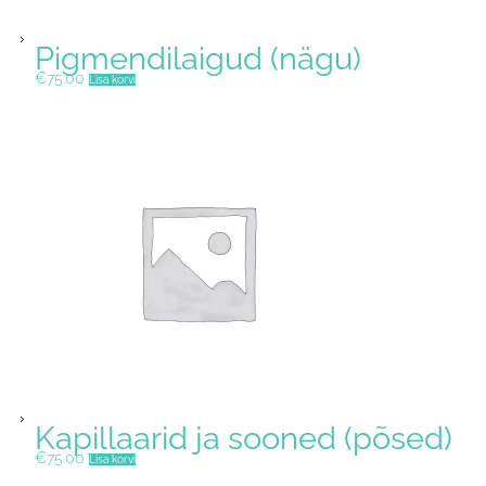
Pigmendilaigud (nägu)
€
75.00
Lisa korvi
Kapillaarid ja sooned (põsed)
€
75.00
Lisa korvi