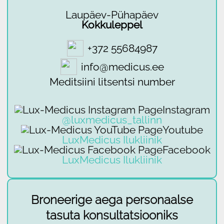
Laupäev-Pühapäev
Kokkuleppel
+372 55684987
info@medicus.ee
Meditsiini litsentsi number
Instagram
@luxmedicus_tallinn
Youtube
LuxMedicus Ilukliinik
Facebook
LuxMedicus Ilukliinik
Broneerige aega personaalse
tasuta konsultatsiooniks