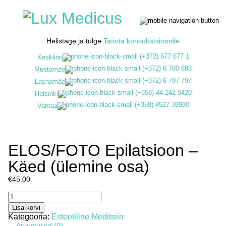
Helistage ja tulge
Tasuta konsultatsioonile
(+372) 677 677 1
Kesklinn
(+372) 6 700 888
Mustamäe
(+372) 6 797 797
Lasnamäe
(+358) 44 242 9420
Helsinki
(+358) 4527 39990
Vantaa
ELOS/FOTO Epilatsioon –
Käed (ülemine osa)
€
45.00
ELOS/FOTO
Epilatsioon
Lisa korvi
-
Kategooria:
Esteetiline Meditsiin
Käed
Arvustused (0)