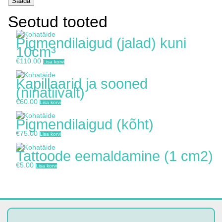
Seotud tooted
Pigmendilaigud (jalad) kuni
10cm³
€
110.00
Lisa korvi
Kapillaarid ja sooned
(ninatiivalt)
€
60.00
Lisa korvi
Pigmendilaigud (kõht)
€
75.00
Lisa korvi
Tattoode eemaldamine (1 cm2)
€
5.00
Lisa korvi