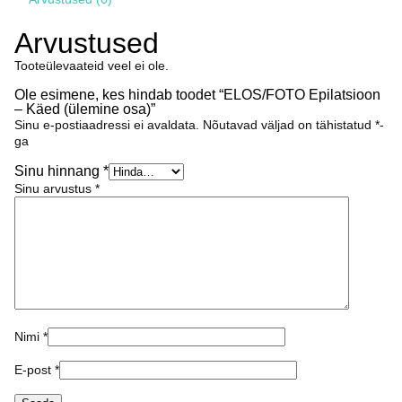
(ülemine
osa)
kogus
Arvustused
Tooteülevaateid veel ei ole.
Ole esimene, kes hindab toodet “ELOS/FOTO Epilatsioon
– Käed (ülemine osa)”
Sinu e-postiaadressi ei avaldata.
Nõutavad väljad on tähistatud
*
-
ga
Sinu hinnang
*
Sinu arvustus
*
Nimi
*
E-post
*