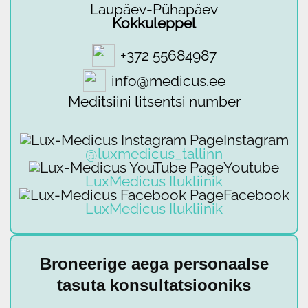
Laupäev-Pühapäev
Kokkuleppel
+372 55684987
info@medicus.ee
Meditsiini litsentsi number
Instagram
@luxmedicus_tallinn
Youtube
LuxMedicus Ilukliinik
Facebook
LuxMedicus Ilukliinik
Broneerige aega personaalse
tasuta konsultatsiooniks