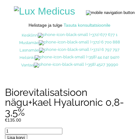
Helistage ja tulge
Tasuta konsultatsioonile
(+372) 677 677 1
Kesklinn
(+372) 6 700 888
Mustamäe
(+372) 6 797 797
Lasnamäe
(+358) 44 242 9420
Helsinki
(+358) 4527 39990
Vantaa
Biorevitalisatsioon
nägu+kael Hyaluronic 0,8-
3,5%
€
135.00
Biorevitalisatsioon
nägu+kael
Lisa korvi