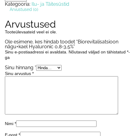
Hyaluronic
Kategooria:
Ilu- ja Täitesüstid
0,8-
Arvustused (0)
3,5%
kogus
Arvustused
Tooteülevaateid veel ei ole.
Ole esimene, kes hindab toodet “Biorevitalisatsioon
nägu+kael Hyaluronic 0,8-3,5%”
Sinu e-postiaadressi ei avaldata.
Nõutavad väljad on tähistatud
*
-
ga
Sinu hinnang
*
Sinu arvustus
*
Nimi
*
E-post
*