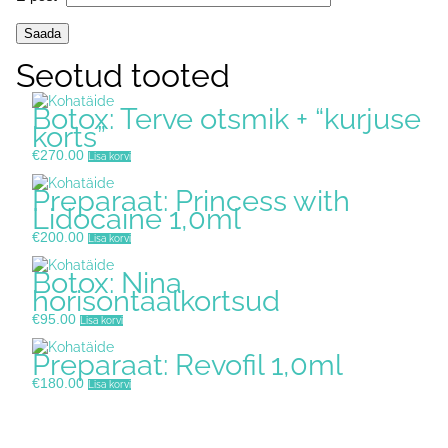
Seotud tooted
Botox: Terve otsmik + “kurjuse
korts”
€
270.00
Lisa korvi
Preparaat: Princess with
Lidocaine 1,0ml
€
200.00
Lisa korvi
Botox: Nina
horisontaalkortsud
€
95.00
Lisa korvi
Preparaat: Revofil 1,0ml
€
180.00
Lisa korvi