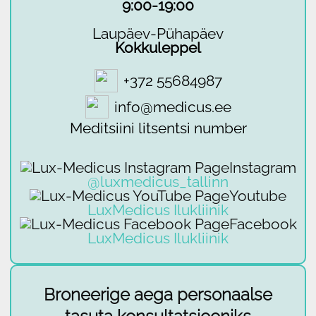
9:00-19:00
Laupäev-Pühapäev
Kokkuleppel
+372 55684987
info@medicus.ee
Meditsiini litsentsi number
Instagram
@luxmedicus_tallinn
Youtube
LuxMedicus Ilukliinik
Facebook
LuxMedicus Ilukliinik
Broneerige aega personaalse