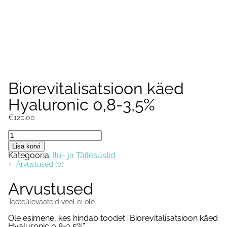
Biorevitalisatsioon käed
Hyaluronic 0,8-3,5%
€
120.00
Biorevitalisatsioon
käed
Lisa korvi
Hyaluronic
Kategooria:
Ilu- ja Täitesüstid
0,8-
Arvustused (0)
3,5%
kogus
Arvustused
Tooteülevaateid veel ei ole.
Ole esimene, kes hindab toodet “Biorevitalisatsioon käed
Hyaluronic 0,8-3,5%”