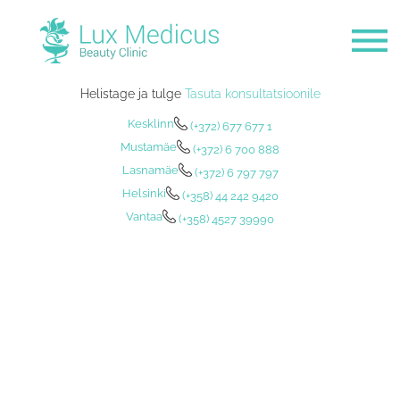
Helistage ja tulge
Tasuta konsultatsioonile
Kesklinn
(+372) 677 677 1
Mustamäe
(+372) 6 700 888
Lasnamäe
(+372) 6 797 797
Helsinki
(+358) 44 242 9420
Vantaa
(+358) 4527 39990