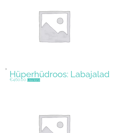
Hüperhüdroos: Labajalad
€
460.00
Lisa korvi