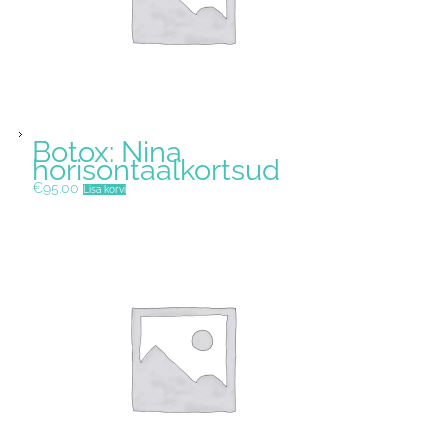
Botox: Nina
horisontaalkortsud
€
95.00
Lisa korvi