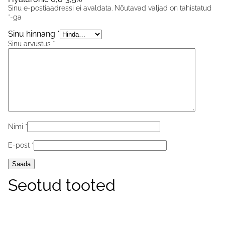
Sinu e-postiaadressi ei avaldata.
Nõutavad väljad on tähistatud
*
-ga
Sinu hinnang
*
Sinu arvustus
*
Nimi
*
E-post
*
Seotud tooted