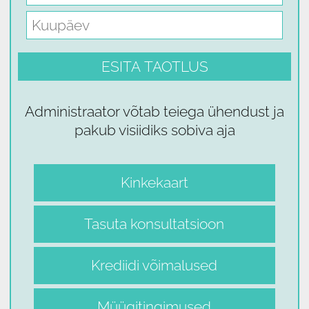
Administraator võtab teiega ühendust ja
pakub visiidiks sobiva aja
Kinkekaart
Tasuta konsultatsioon
Krediidi võimalused
Müügitingimused