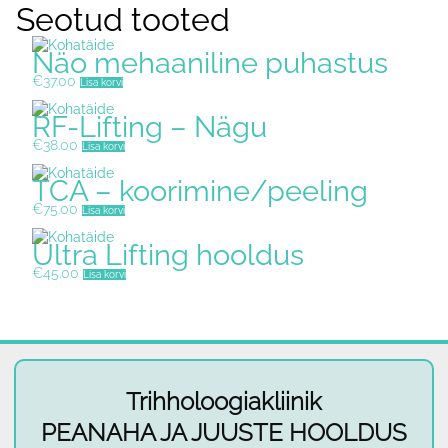
Seotud tooted
Näo mehaaniline puhastus
€
37.00
Lisa korvi
RF-Lifting – Nägu
€
38.00
Lisa korvi
TCA – koorimine/peeling
€
75.00
Lisa korvi
Ultra Lifting hooldus
€
45.00
Lisa korvi
Trihholoogiakliinik
PEANAHA JA JUUSTE HOOLDUS