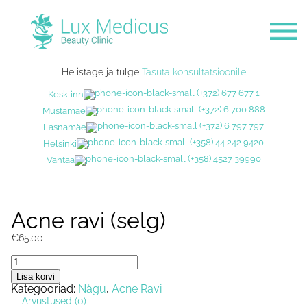
Helistage ja tulge
Tasuta konsultatsioonile
(+372) 677 677 1
Kesklinn
(+372) 6 700 888
Mustamäe
(+372) 6 797 797
Lasnamäe
(+358) 44 242 9420
Helsinki
(+358) 4527 39990
Vantaa
Acne ravi (selg)
€
65.00
Acne
ravi
Lisa korvi
(selg)
Kategooriad:
Nägu
,
Acne Ravi
kogus
Arvustused (0)