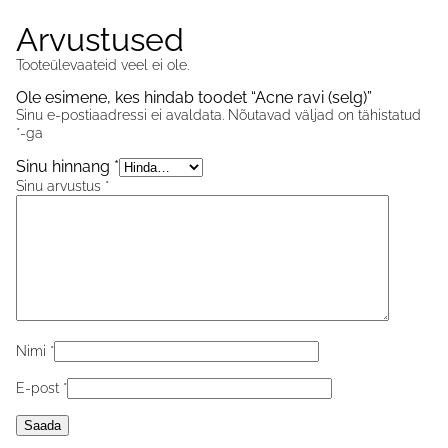
Arvustused
Tooteülevaateid veel ei ole.
Ole esimene, kes hindab toodet “Acne ravi (selg)”
Sinu e-postiaadressi ei avaldata.
Nõutavad väljad on tähistatud
*
-ga
Sinu hinnang
*
Sinu arvustus
*
Nimi
*
E-post
*