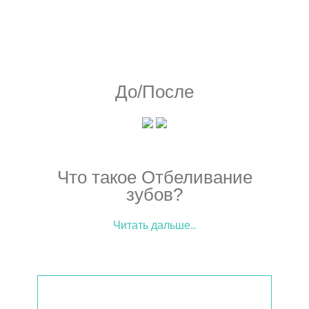
До/После
Что такое Отбеливание
зубов?
Читать дальше..