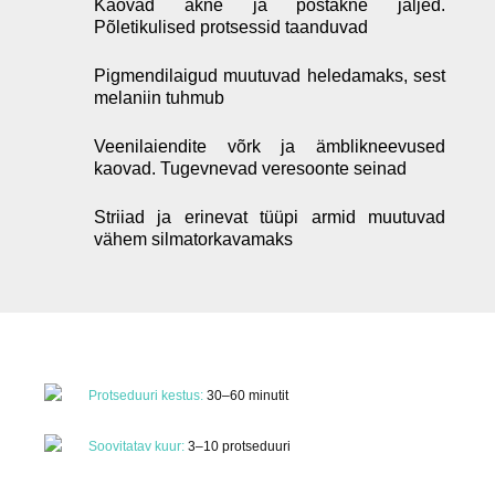
Kaovad akne ja postakne jäljed.
Põletikulised protsessid taanduvad
Pigmendilaigud muutuvad heledamaks, sest
melaniin tuhmub
Veenilaiendite võrk ja ämblikneevused
kaovad. Tugevnevad veresoonte seinad
Striiad ja erinevat tüüpi armid muutuvad
vähem silmatorkavamaks
Protseduuri kestus:
30–60 minutit
Soovitatav kuur:
3–10 protseduuri