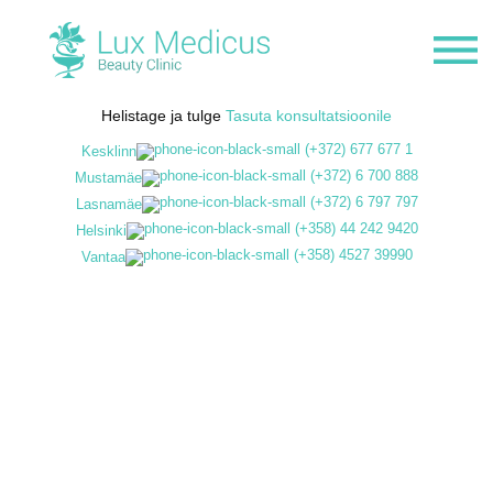
Helistage ja tulge
Tasuta konsultatsioonile
(+372) 677 677 1
Kesklinn
(+372) 6 700 888
Mustamäe
(+372) 6 797 797
Lasnamäe
(+358) 44 242 9420
Helsinki
(+358) 4527 39990
Vantaa
Nõelavaba
mesoteraapia