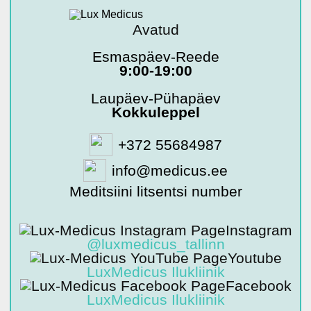
Avatud
Esmaspäev-Reede
9:00-19:00
Laupäev-Pühapäev
Kokkuleppel
+372 55684987
info@medicus.ee
Meditsiini litsentsi number
Instagram
@luxmedicus_tallinn
Youtube
LuxMedicus Ilukliinik
Facebook
LuxMedicus Ilukliinik