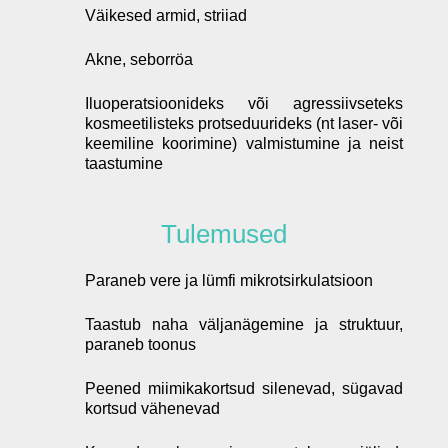
Väikesed armid, striiad
Akne, seborröa
Iluoperatsioonideks või agressiivseteks
kosmeetilisteks protseduurideks (nt laser- või
keemiline koorimine) valmistumine ja neist
taastumine
Tulemused
Paraneb vere ja lümfi mikrotsirkulatsioon
Taastub naha väljanägemine ja struktuur,
paraneb toonus
Peened miimikakortsud silenevad, sügavad
kortsud vähenevad