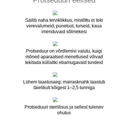
Protseduuri eelised
Säilib naha terviklikkus, mistõttu ei teki
verevalumeid, punetust, turseid, kaua
imenduvaid sõlmekesi
Protseduur on võrdlemisi valutu, kuigi
mõned aparaatsed menetlused võivad
tekitada küllaltki ebamugavaid tundeid
Lühem taastusaeg: marrasknahk taastub
täielikult kõigest 1–2,5 tunniga
Protseduuri steriilisus ja sellest tulenev
ohutus