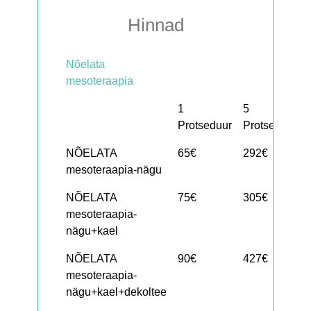
Hinnad
Nõelata
mesoteraapia
1
5
Protseduur
Protseduuri
NÕELATA
65€
292€
mesoteraapia-nägu
NÕELATA
75€
305€
mesoteraapia-
nägu+kael
NÕELATA
90€
427€
mesoteraapia-
nägu+kael+dekoltee