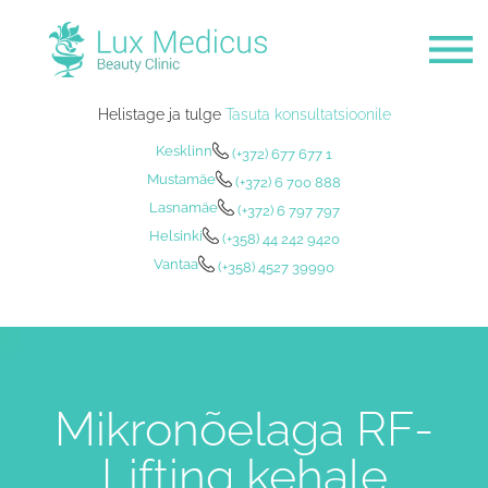
Helistage ja tulge
Tasuta konsultatsioonile
Kesklinn
(+372) 677 677 1
Mustamäe
(+372) 6 700 888
Lasnamäe
(+372) 6 797 797
Helsinki
(+358) 44 242 9420
Vantaa
(+358) 4527 39990
Mikronõelaga RF-
Lifting kehale