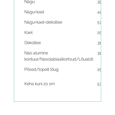
Nägu
390€
310
Nägu+kael
420€
Nägu+kael+dekoltee
570€
43
Kael
295€
Dekoltee
310€
Näo alumine
310€
kontuur/Nasolabiaalkortsud/Lõualoti
Põsed/topelt lõug
250€
Keha kuni 20 sm
570€