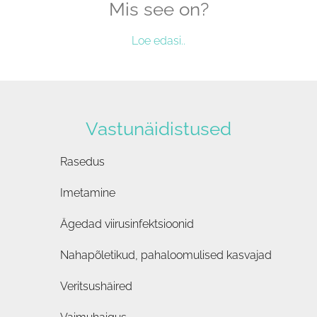
Mis see on?
Loe edasi..
Vastunäidistused
Rasedus
Imetamine
Ägedad viirusinfektsioonid
Nahapõletikud, pahaloomulised kasvajad
Veritsushäired