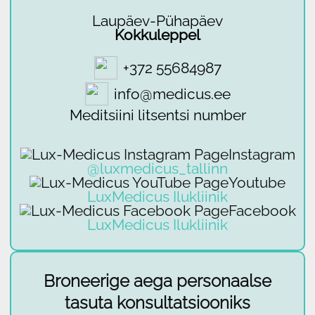
Laupäev-Pühapäev
Kokkuleppel
+372 55684987
info@medicus.ee
Meditsiini litsentsi number
Instagram
@luxmedicus_tallinn
Youtube
LuxMedicus Ilukliinik
Facebook
LuxMedicus Ilukliinik
Broneerige aega personaalse
tasuta konsultatsiooniks