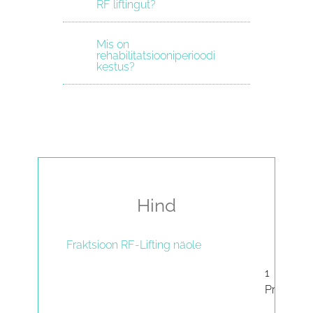
RF liftingut?
Mis on
rehabilitatsiooniperioodi
kestus?
Hind
Fraktsioon RF-Lifting näole
1
Protsedu