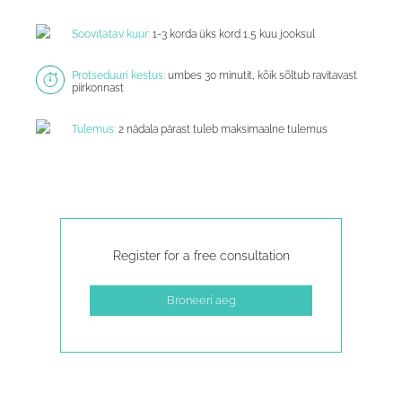
Soovitatav kuur:
1-3 korda üks kord 1,5 kuu jooksul
Protseduuri kestus:
umbes 30 minutit, kõik sõltub ravitavast
piirkonnast
Tulemus:
2 nädala pärast tuleb maksimaalne tulemus
Register for a free consultation
Broneeri aeg