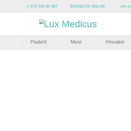
(+372) 556 84 987
BRONEERI ONLINE
info.
Pealeht
Meist
Hinnakiri
Uus suund k
kiirgava 