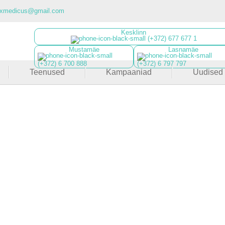
luxmedicus@gmail.com
Kesklinn
(+372) 677 677 1
Mustamäe
Lasnamäe
(+372) 6 700 888
(+372) 6 797 797
Teenused
Kampaaniad
Uudised
Fotokromoteraapia + R
osmetoloogias, mis põhineb kitsaribalise erinevat v
valgusdioodi kasutamisel ja mis koos RF Liftinguga ku
fotobiostimuleeriva efekti nahas.
Uuri rohkem
Broneeri aeg