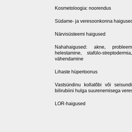
Kosmetoloogia: noorendus
Südame- ja veresoonkonna haiguse
Närvisüsteemi haigused
Nahahaigused: akne, probleem
helestamine, stafülo-streptoderm
vähendamine
Lihaste hüpertoonus
Vastsündinu kollatõbi või seisun
bilirubiini hulga suurenemisega vere
LOR-haigused