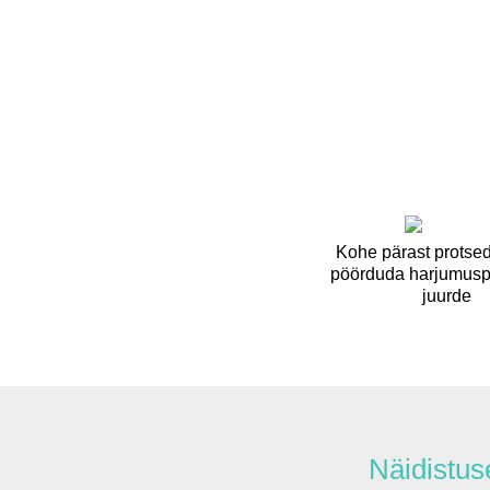
Kohe pärast protsed
pöörduda harjumusp
juurde
Näidistus