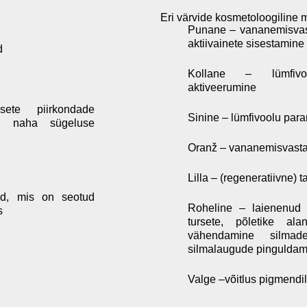
Eri värvide kosmetoloogiline 
Punane – vananemisvasta
aktiivainete sisestamine
d
Kollane – lümfivo
aktiveerumine
sete piirkondade
Sinine – lümfivoolu par
ia, naha sügeluse
Oranž – vananemisvasta
Lilla – (regeneratiivne) 
did, mis on seotud
Roheline – laienenud k
s
tursete, põletike al
vähendamine silmad
silmalaugude pinguldam
Valge –võitlus pigmendi