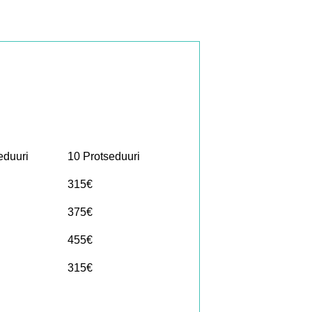
eduuri
10 Protseduuri
315€
375€
455€
315€