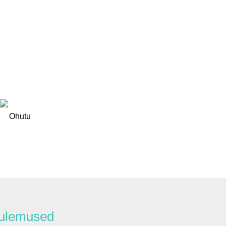
Ohutu
ulemused