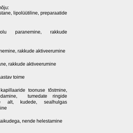
mõju:
ne, lipolüütiline, preparaatide
olu paranemine, rakkude
anemine, rakkude aktiveerumine
ne, rakkude aktiveerumine
taastav toime
apillaaride toonuse tõstmine,
andamine, tumedate ringide
e alt, kudede, sealhulgas
ine
laikudega, nende helestamine