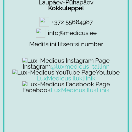
Laupäev-Pühapäev
Kokkuleppel
+372 55684987
info@medicus.ee
Meditsiini litsentsi number
Instagram
@luxmedicus_tallinn
Youtube
LuxMedicus Ilukliinik
Facebook
LuxMedicus Ilukliinik