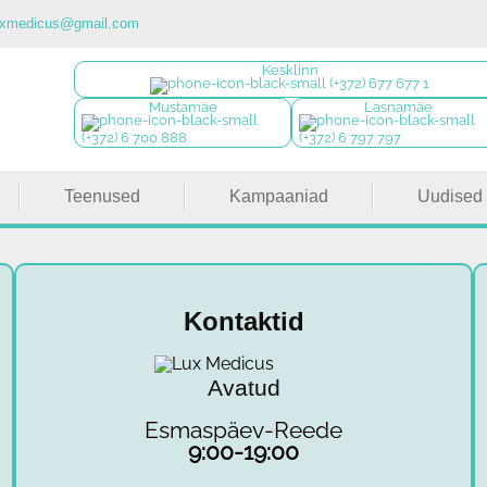
luxmedicus@gmail.com
Kesklinn
(+372) 677 677 1
Mustamäe
Lasnamäe
(+372) 6 700 888
(+372) 6 797 797
Teenused
Kampaaniad
Uudised
Kontaktid
Avatud
Esmaspäev-Reede
9:00-19:00