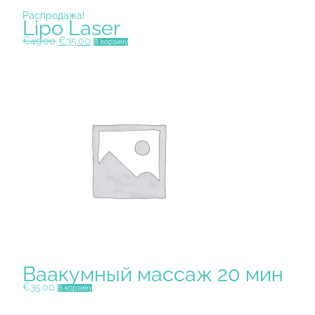
Распродажа!
Lipo Laser
Первоначальная
Текущая
€
49.00
€
35.00
В корзину
цена
цена:
составляла
€35.00.
€49.00.
Ваакумный массаж 20 мин
€
35.00
В корзину