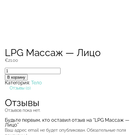
LPG Массаж — Лицо
€
21.00
Количество
товара
В корзину
LPG
Категория:
Тело
Массаж
Отзывы (0)
-
Лицо
Отзывы
Отзывов пока нет.
Будьте первым, кто оставил отзыв на “LPG Массаж —
Лицо”
Ваш адрес email не будет опубликован.
Обязательные поля