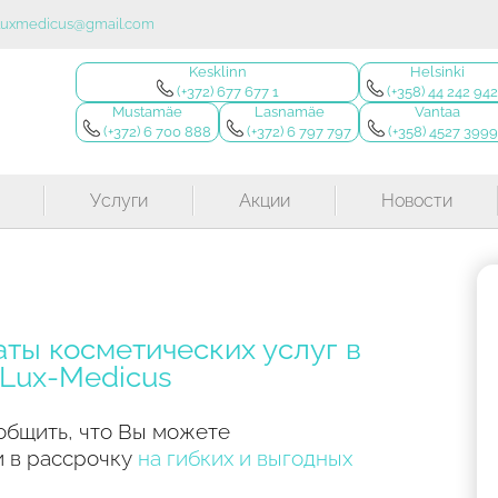
.luxmedicus@gmail.com
Kesklinn
Helsinki
(+372) 677 677 1
(+358) 44 242 94
Mustamäe
Lasnamäe
Vantaa
(+372) 6 700 888
(+372) 6 797 797
(+358) 4527 399
Услуги
Акции
Новости
аты косметических услуг в
 Lux-Medicus
общить, что Вы можете
и в рассрочку
на гибких и выгодных