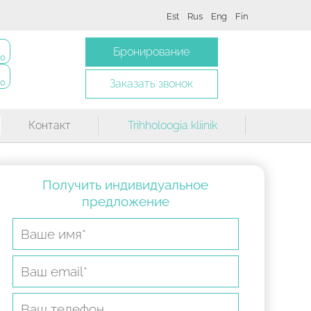
Est
Rus
Eng
Fin
Бронирование
20
90
Заказать звонок
Контакт
Trihholoogia kliinik
Получить индивидуальное
предложение