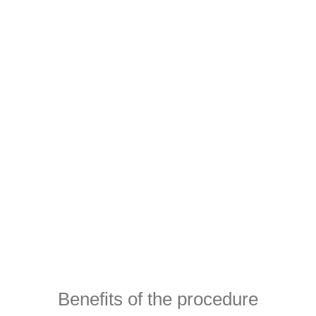
Аппаратный метод, который является
эффективной методикой для
разглаживания рельефа кожного покрова
и избавления от кожных образований, а
также улучшения цвета лица.
Learn more
Register now
Benefits of the procedure