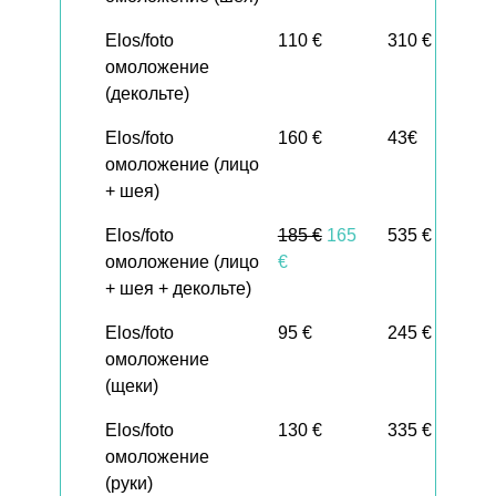
Elos/foto
110 €
310 €
омоложение
(декольте)
Elos/foto
160 €
43€
омоложение (лицо
+ шея)
Elos/foto
185 €
165
535 €
омоложение (лицо
€
+ шея + декольте)
Elos/foto
95 €
245 €
омоложение
(щеки)
Elos/foto
130 €
335 €
омоложение
(руки)