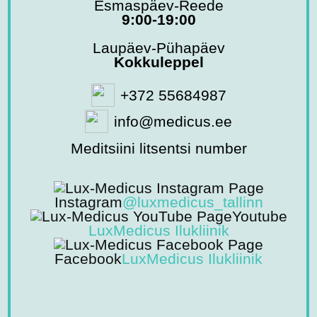
Esmaspäev-Reede
9:00-19:00
Laupäev-Pühapäev
Kokkuleppel
+372 55684987
info@medicus.ee
Meditsiini litsentsi number
Instagram
@luxmedicus_tallinn
Youtube
LuxMedicus Ilukliinik
Facebook
LuxMedicus Ilukliinik