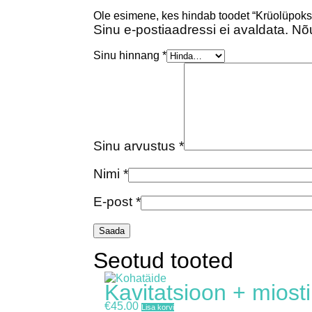
Ole esimene, kes hindab toodet “Krüolüpoks
Sinu e-postiaadressi ei avaldata.
Nõu
Sinu hinnang
*
Sinu arvustus
*
Nimi
*
E-post
*
Seotud tooted
Kavitatsioon + miost
€
45.00
Lisa korvi