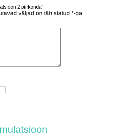
atsioon 2 piirkonda”
tavad väljad on tähistatud
*
-ga
imulatsioon