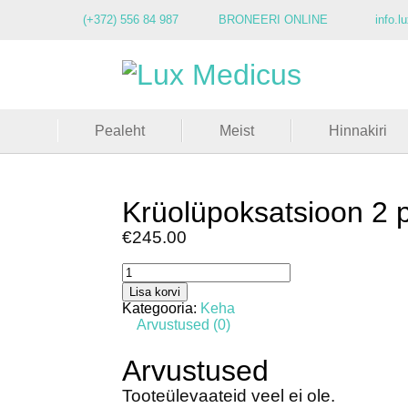
(+372) 556 84 987
BRONEERI ONLINE
info.
Pealeht
Meist
Hinnakiri
Krüolüpoksatsioon 2 p
€
245.00
Krüolüpoksatsioon
2
Lisa korvi
piirkonda
Kategooria:
Keha
kogus
Arvustused (0)
Arvustused
Tooteülevaateid veel ei ole.