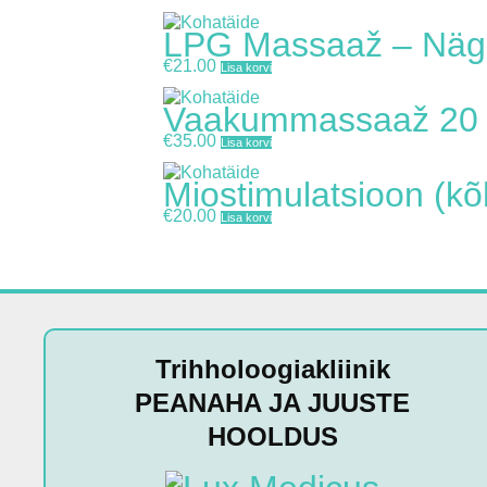
LPG Massaaž – Näg
€
21.00
Lisa korvi
Vaakummassaaž 20
€
35.00
Lisa korvi
Miostimulatsioon (kõ
€
20.00
Lisa korvi
Trihholoogiakliinik
PEANAHA JA JUUSTE
HOOLDUS